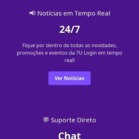
📢 Notícias em Tempo Real
24/7
Fique por dentro de todas as novidades,
promoções e eventos da 7U Login em tempo
real!
Ver Notícias
💬 Suporte Direto
Chat