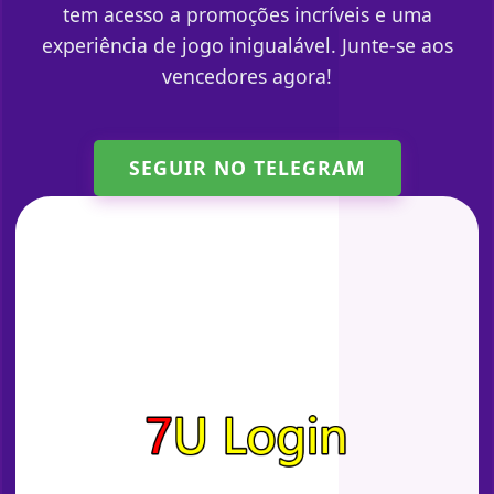
tem acesso a promoções incríveis e uma
experiência de jogo inigualável. Junte-se aos
vencedores agora!
SEGUIR NO TELEGRAM