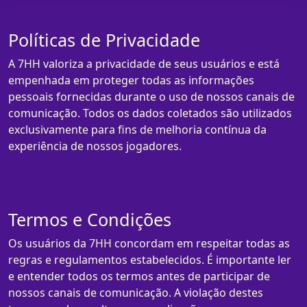
Políticas de Privacidade
A 7HH valoriza a privacidade de seus usuários e está
empenhada em proteger todas as informações
pessoais fornecidas durante o uso de nossos canais de
comunicação. Todos os dados coletados são utilizados
exclusivamente para fins de melhoria contínua da
experiência de nossos jogadores.
Termos e Condições
Os usuários da 7HH concordam em respeitar todas as
regras e regulamentos estabelecidos. É importante ler
e entender todos os termos antes de participar de
nossos canais de comunicação. A violação destes