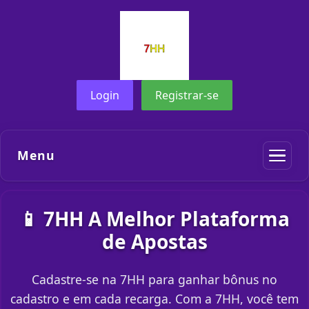
Login
Registrar-se
Menu
📱 7HH A Melhor Plataforma
de Apostas
Cadastre-se na 7HH para ganhar bônus no
cadastro e em cada recarga. Com a 7HH, você tem