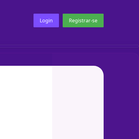
Login
Registrar-se