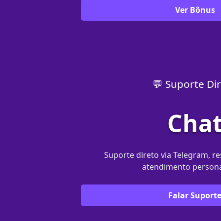
Ver Bônus
💬 Suporte Di
Cha
Suporte direto via Telegram, r
atendimento persona
Falar Suport