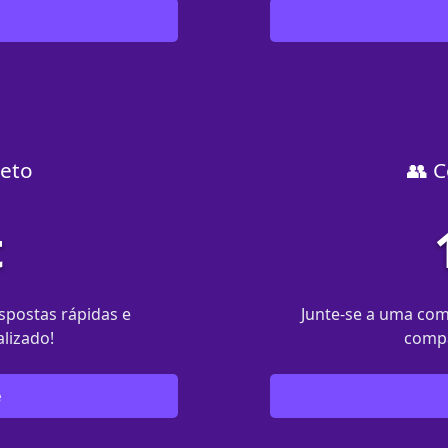
reto
👥 
t
espostas rápidas e
Junte-se a uma com
lizado!
compa
e