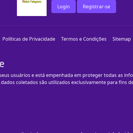
Login
Registrar-se
Políticas de Privacidade
Termos e Condições
Sitemap
de
e seus usuários e está empenhada em proteger todas as in
dados coletados são utilizados exclusivamente para fins d