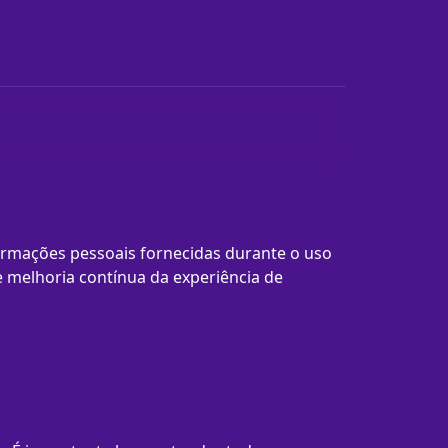
formações pessoais fornecidas durante o uso
e melhoria contínua da experiência de