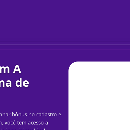
am A
ma de
anhar bônus no cadastro e
, você tem acesso a