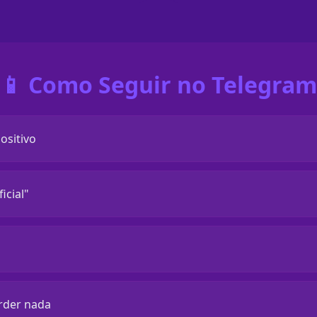
📱 Como Seguir no Telegram
ositivo
icial"
erder nada