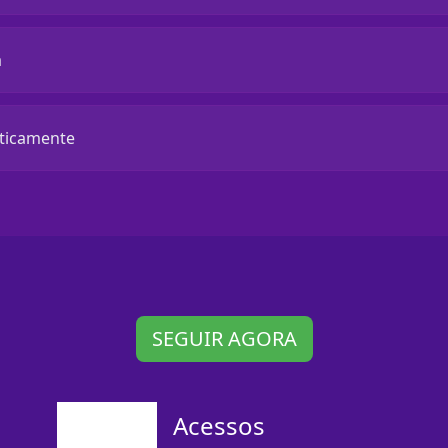
a
aticamente
SEGUIR AGORA
Acessos