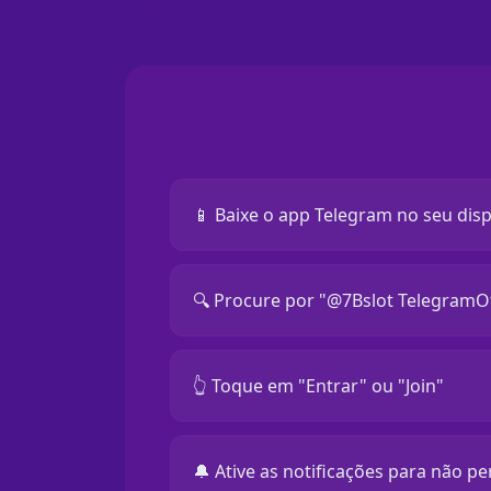
📱 Baixe o app Telegram no seu disp
🔍 Procure por "@7Bslot TelegramOf
👆 Toque em "Entrar" ou "Join"
🔔 Ative as notificações para não p