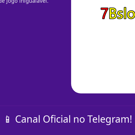
e jogo inigualável.
📱 Canal Oficial no Telegram!