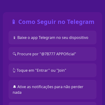
📱 Como Seguir no Telegram
📱 Baixe o app Telegram no seu dispositivo
🔍 Procure por "@7B777 APPOficial"
👆 Toque em "Entrar" ou "Join"
🔔 Ative as notificações para não perder
nada