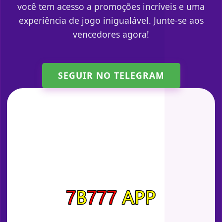
você tem acesso a promoções incríveis e uma
experiência de jogo inigualável. Junte-se aos
vencedores agora!
SEGUIR NO TELEGRAM