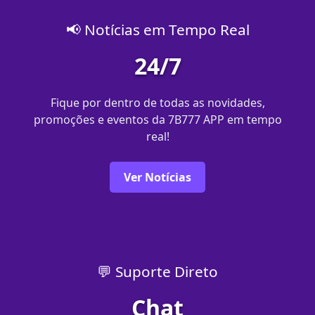
📢 Notícias em Tempo Real
24/7
Fique por dentro de todas as novidades,
promoções e eventos da 7B777 APP em tempo
real!
Ver Notícias
💬 Suporte Direto
Chat