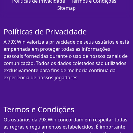
Políticas de Privacidade
Termos e Condições
Sitemap
Políticas de Privacidade
A 79X Win valoriza a privacidade de seus usuários e está
empenhada em proteger todas as informações
pessoais fornecidas durante o uso de nossos canais de
comunicação. Todos os dados coletados são utilizados
exclusivamente para fins de melhoria contínua da
experiência de nossos jogadores.
Termos e Condições
Os usuários da 79X Win concordam em respeitar todas
as regras e regulamentos estabelecidos. É importante