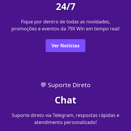
24/7
Fique por dentro de todas as novidades,
promoções e eventos da 79X Win em tempo real!
Ver Notícias
💬 Suporte Direto
Chat
Suporte direto via Telegram, respostas rápidas e
atendimento personalizado!