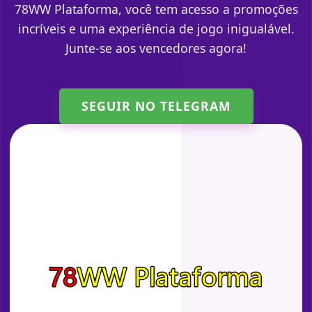
78WW Plataforma, você tem acesso a promoções
incríveis e uma experiência de jogo inigualável.
Junte-se aos vencedores agora!
SEGUIR NO TELEGRAM