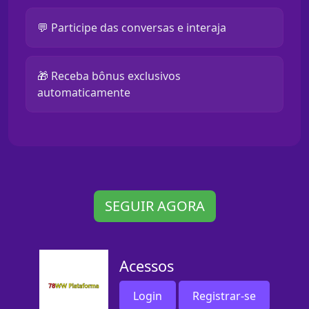
💬 Participe das conversas e interaja
🎁 Receba bônus exclusivos
automaticamente
SEGUIR AGORA
Acessos
Login
Registrar-se