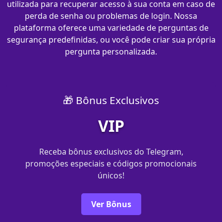
utilizada para recuperar acesso à sua conta em caso de
perda de senha ou problemas de login. Nossa
plataforma oferece uma variedade de perguntas de
segurança predefinidas, ou você pode criar sua própria
pergunta personalizada.
🎁 Bônus Exclusivos
VIP
Receba bônus exclusivos do Telegram,
promoções especiais e códigos promocionais
únicos!
Ver Bônus