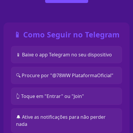
📱 Como Seguir no Telegram
📱 Baixe o app Telegram no seu dispositivo
🔍 Procure por "@78WW PlataformaOficial"
👆 Toque em "Entrar" ou "Join"
🔔 Ative as notificações para não perder
nada