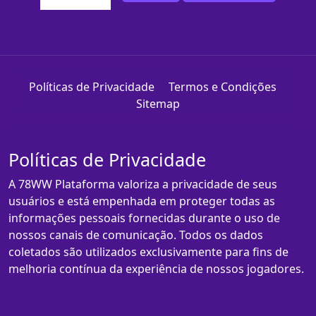
Políticas de Privacidade
Termos e Condições
Sitemap
Políticas de Privacidade
A 78WW Plataforma valoriza a privacidade de seus
usuários e está empenhada em proteger todas as
informações pessoais fornecidas durante o uso de
nossos canais de comunicação. Todos os dados
coletados são utilizados exclusivamente para fins de
melhoria contínua da experiência de nossos jogadores.