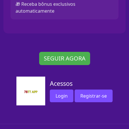
🎁 Receba bônus exclusivos
automaticamente
SEGUIR AGORA
Acessos
Login
Registrar-se