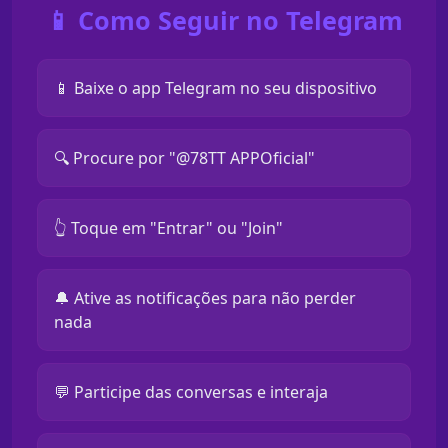
📱 Como Seguir no Telegram
📱 Baixe o app Telegram no seu dispositivo
🔍 Procure por "@78TT APPOficial"
👆 Toque em "Entrar" ou "Join"
🔔 Ative as notificações para não perder
nada
💬 Participe das conversas e interaja