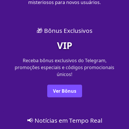
misteriosos para novos usuários.
🎁 Bônus Exclusivos
VIP
Receba bônus exclusivos do Telegram,
promoções especiais e códigos promocionais
únicos!
Ver Bônus
📢 Notícias em Tempo Real