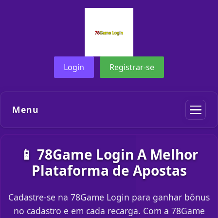
Login
Registrar-se
Menu
📱 78Game Login A Melhor
Plataforma de Apostas
Cadastre-se na 78Game Login para ganhar bônus
no cadastro e em cada recarga. Com a 78Game