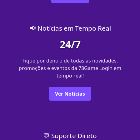
📢 Notícias em Tempo Real
24/7
Fique por dentro de todas as novidades,
promoções e eventos da 78Game Login em
tempo real!
Ver Notícias
💬 Suporte Direto