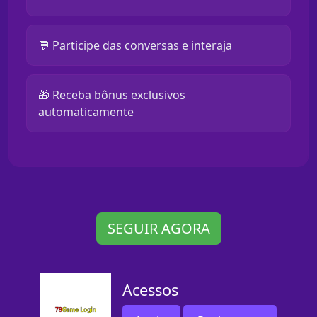
💬 Participe das conversas e interaja
🎁 Receba bônus exclusivos
automaticamente
SEGUIR AGORA
Acessos