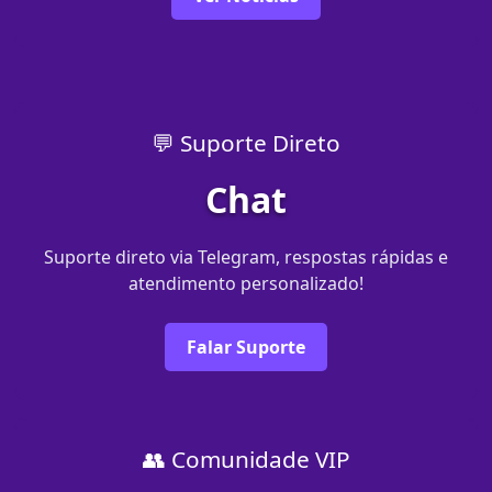
💬 Suporte Direto
Chat
Suporte direto via Telegram, respostas rápidas e
atendimento personalizado!
Falar Suporte
👥 Comunidade VIP