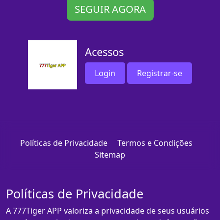
SEGUIR AGORA
Acessos
Login
Registrar-se
Políticas de Privacidade
Termos e Condições
Sitemap
Políticas de Privacidade
A 777Tiger APP valoriza a privacidade de seus usuários