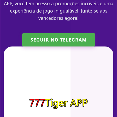
APP, você tem acesso a promoções incríveis e uma
experiência de jogo inigualável. Junte-se aos
vencedores agora!
SEGUIR NO TELEGRAM