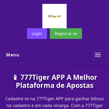
Login
Registrar-se
Menu
📱 777Tiger APP A Melhor
Plataforma de Apostas
Cadastre-se na 777Tiger APP para ganhar bônus
no cadastro e em cada recarga. Com a 777Tiger