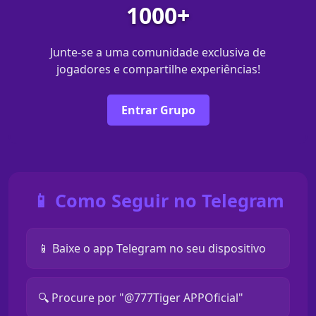
1000+
Junte-se a uma comunidade exclusiva de
jogadores e compartilhe experiências!
Entrar Grupo
📱 Como Seguir no Telegram
📱 Baixe o app Telegram no seu dispositivo
🔍 Procure por "@777Tiger APPOficial"