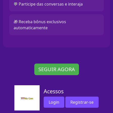
💬 Participe das conversas e interaja
🎁 Receba bônus exclusivos
automaticamente
SEGUIR AGORA
Acessos
Login
Registrar-se