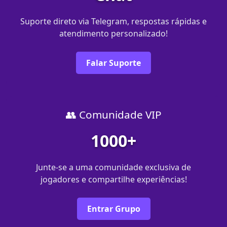
Suporte direto via Telegram, respostas rápidas e
atendimento personalizado!
Falar Suporte
👥 Comunidade VIP
1000+
Junte-se a uma comunidade exclusiva de
jogadores e compartilhe experiências!
Entrar Grupo