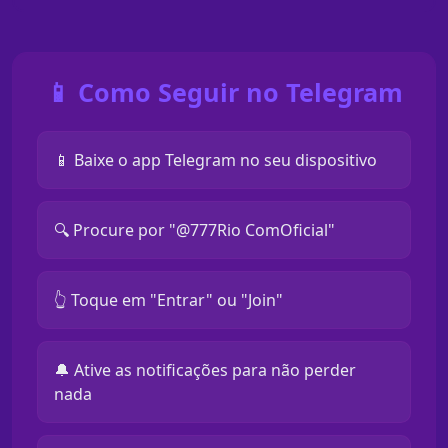
📱 Como Seguir no Telegram
📱 Baixe o app Telegram no seu dispositivo
🔍 Procure por "@777Rio ComOficial"
👆 Toque em "Entrar" ou "Join"
🔔 Ative as notificações para não perder
nada