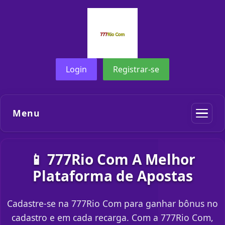
Login
Registrar-se
Menu
📱 777Rio Com A Melhor
Plataforma de Apostas
Cadastre-se na 777Rio Com para ganhar bônus no
cadastro e em cada recarga. Com a 777Rio Com,