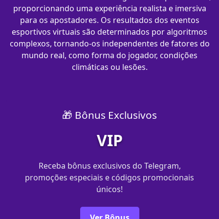
proporcionando uma experiência realista e imersiva
para os apostadores. Os resultados dos eventos
esportivos virtuais são determinados por algoritmos
complexos, tornando-os independentes de fatores do
mundo real, como forma do jogador, condições
climáticas ou lesões.
🎁 Bônus Exclusivos
VIP
Receba bônus exclusivos do Telegram,
promoções especiais e códigos promocionais
únicos!
Ver Bônus