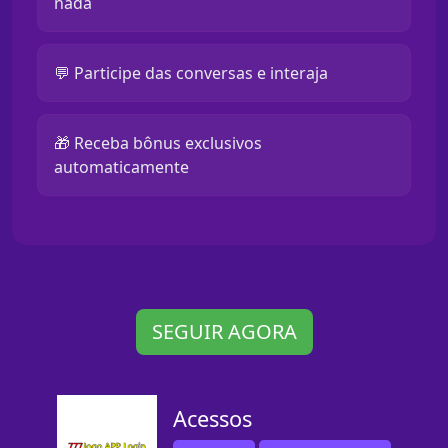
nada
💬 Participe das conversas e interaja
🎁 Receba bônus exclusivos
automaticamente
SEGUIR AGORA
Acessos