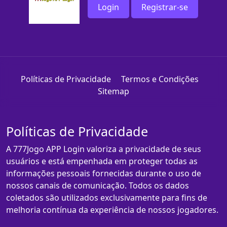
Login
Registrar-se
Políticas de Privacidade
Termos e Condições
Sitemap
Políticas de Privacidade
A 777Jogo APP Login valoriza a privacidade de seus
usuários e está empenhada em proteger todas as
informações pessoais fornecidas durante o uso de
nossos canais de comunicação. Todos os dados
coletados são utilizados exclusivamente para fins de
melhoria contínua da experiência de nossos jogadores.