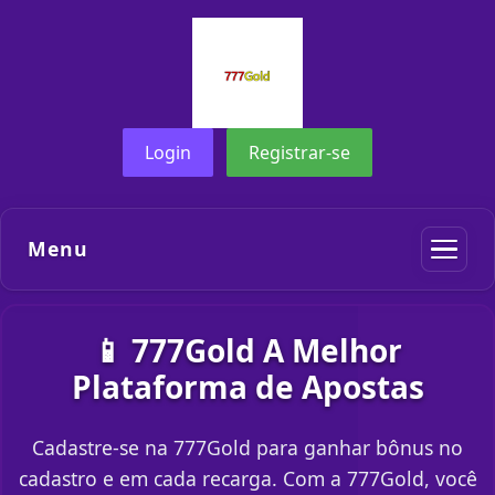
Login
Registrar-se
Menu
📱 777Gold A Melhor
Plataforma de Apostas
Cadastre-se na 777Gold para ganhar bônus no
cadastro e em cada recarga. Com a 777Gold, você