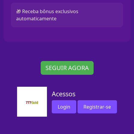
🎁 Receba bônus exclusivos
automaticamente
SEGUIR AGORA
Acessos
Login
Registrar-se