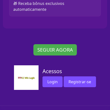
🎁 Receba bônus exclusivos
automaticamente
SEGUIR AGORA
Acessos
Login
Registrar-se