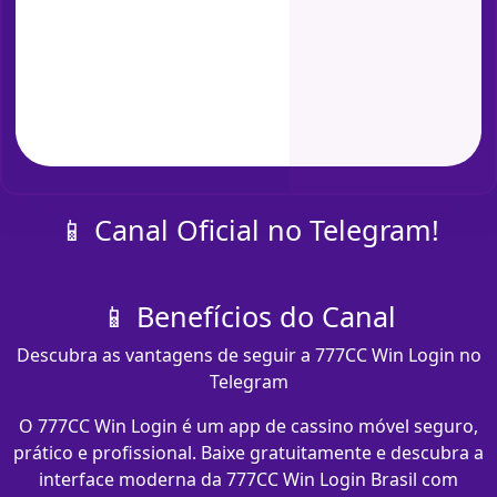
📱 Canal Oficial no Telegram!
📱 Benefícios do Canal
Descubra as vantagens de seguir a 777CC Win Login no
Telegram
O 777CC Win Login é um app de cassino móvel seguro,
prático e profissional. Baixe gratuitamente e descubra a
interface moderna da 777CC Win Login Brasil com