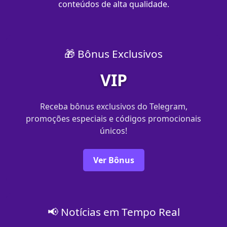
conteúdos de alta qualidade.
🎁 Bônus Exclusivos
VIP
Receba bônus exclusivos do Telegram,
promoções especiais e códigos promocionais
únicos!
Ver Bônus
📢 Notícias em Tempo Real