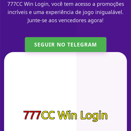
777CC Win Login, você tem acesso a promoções
incríveis e uma experiência de jogo inigualável.
Junte-se aos vencedores agora!
SEGUIR NO TELEGRAM