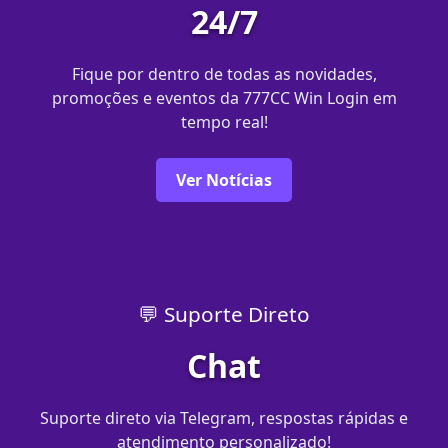
24/7
Fique por dentro de todas as novidades,
promoções e eventos da 777CC Win Login em
tempo real!
Ver Notícias
💬 Suporte Direto
Chat
Suporte direto via Telegram, respostas rápidas e
atendimento personalizado!