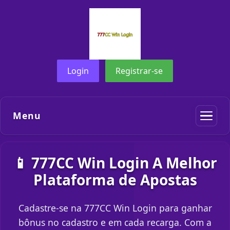
Login
Registrar-se
Menu
📱 777CC Win Login A Melhor
Plataforma de Apostas
Cadastre-se na 777CC Win Login para ganhar
bônus no cadastro e em cada recarga. Com a