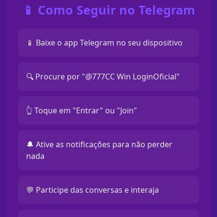
📱 Como Seguir no Telegram
📱 Baixe o app Telegram no seu dispositivo
🔍 Procure por "@777CC Win LoginOficial"
👆 Toque em "Entrar" ou "Join"
🔔 Ative as notificações para não perder
nada
💬 Participe das conversas e interaja