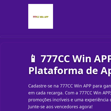
📱 777CC Win AP
Plataforma de A
Cadastre-se na 777CC Win APP para gan
em cada recarga. Com a 777CC Win APP,
promoções incríveis e uma experiência d
Junte-se aos vencedores agora!