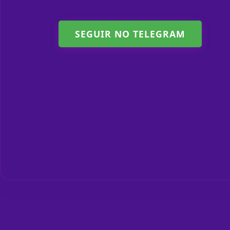
SEGUIR NO TELEGRAM