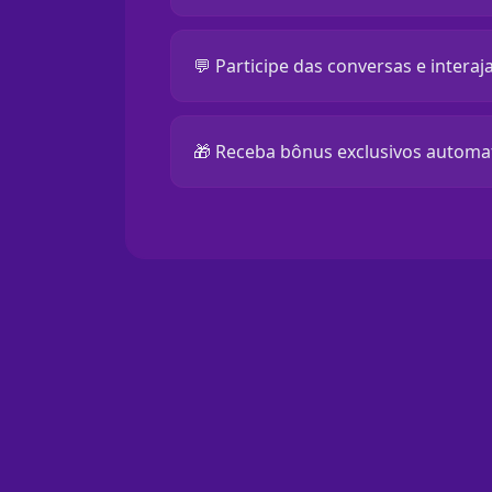
💬 Participe das conversas e interaj
🎁 Receba bônus exclusivos autom