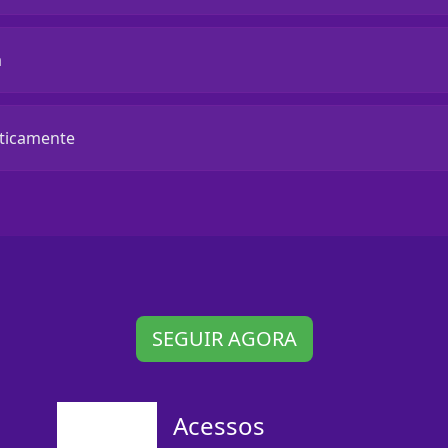
a
aticamente
SEGUIR AGORA
Acessos