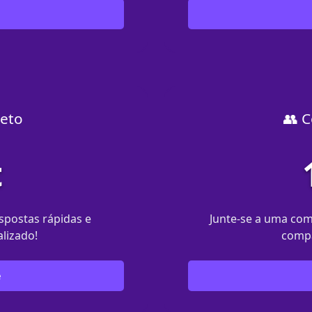
reto
👥 
t
espostas rápidas e
Junte-se a uma com
lizado!
compa
e