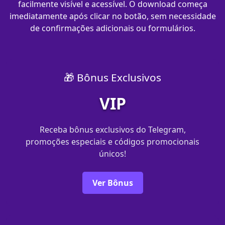
facilmente visível e acessível. O download começa
imediatamente após clicar no botão, sem necessidade
de confirmações adicionais ou formulários.
🎁 Bônus Exclusivos
VIP
Receba bônus exclusivos do Telegram,
promoções especiais e códigos promocionais
únicos!
Ver Bônus