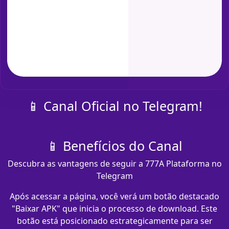
📱 Canal Oficial no Telegram!
📱 Benefícios do Canal
Descubra as vantagens de seguir a 777A Plataforma no
Telegram
Após acessar a página, você verá um botão destacado
"Baixar APK" que inicia o processo de download. Este
botão está posicionado estrategicamente para ser