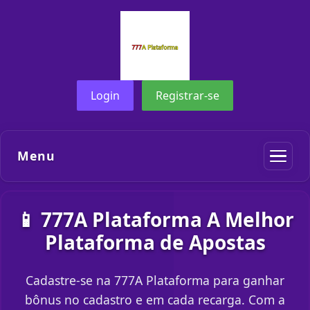
Login
Registrar-se
Menu
📱 777A Plataforma A Melhor
Plataforma de Apostas
Cadastre-se na 777A Plataforma para ganhar
bônus no cadastro e em cada recarga. Com a