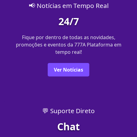
📢 Notícias em Tempo Real
24/7
Fique por dentro de todas as novidades,
promoções e eventos da 777A Plataforma em
tempo real!
Ver Notícias
💬 Suporte Direto
Chat