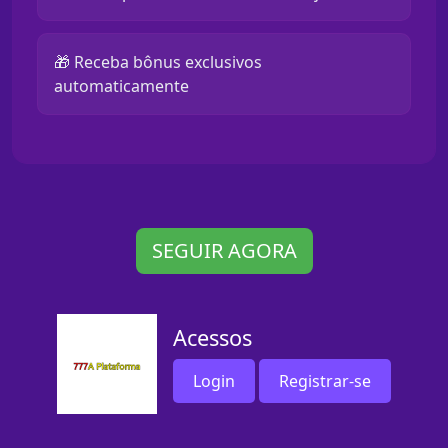
🎁 Receba bônus exclusivos
automaticamente
SEGUIR AGORA
Acessos
Login
Registrar-se