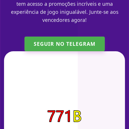
tem acesso a promoções incríveis e uma
experiência de jogo inigualável. Junte-se aos
vencedores agora!
SEGUIR NO TELEGRAM