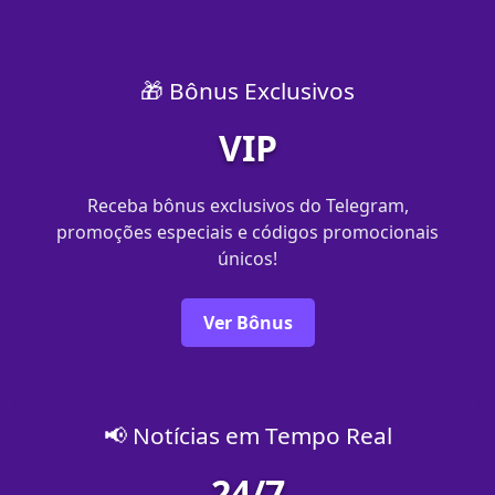
🎁 Bônus Exclusivos
VIP
Receba bônus exclusivos do Telegram,
promoções especiais e códigos promocionais
únicos!
Ver Bônus
📢 Notícias em Tempo Real
24/7