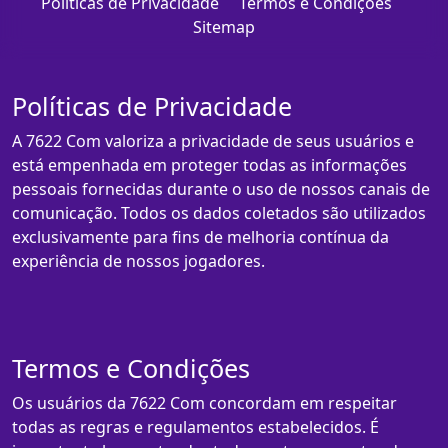
Políticas de Privacidade
Termos e Condições
Sitemap
Políticas de Privacidade
A 7622 Com valoriza a privacidade de seus usuários e
está empenhada em proteger todas as informações
pessoais fornecidas durante o uso de nossos canais de
comunicação. Todos os dados coletados são utilizados
exclusivamente para fins de melhoria contínua da
experiência de nossos jogadores.
Termos e Condições
Os usuários da 7622 Com concordam em respeitar
todas as regras e regulamentos estabelecidos. É