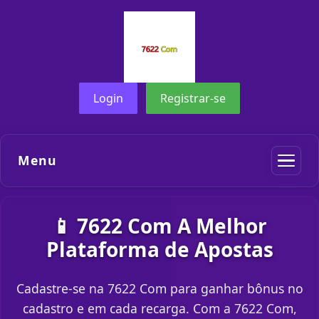
Login
Registrar-se
Menu
📱 7622 Com A Melhor
Plataforma de Apostas
Cadastre-se na 7622 Com para ganhar bônus no
cadastro e em cada recarga. Com a 7622 Com,