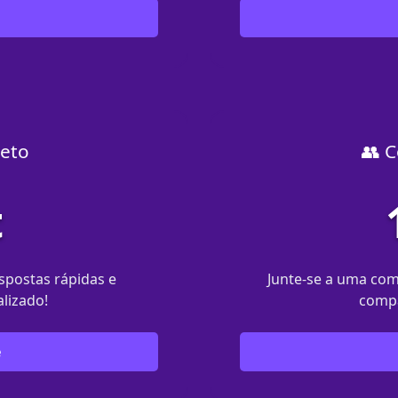
reto
👥 
t
espostas rápidas e
Junte-se a uma com
lizado!
compa
e