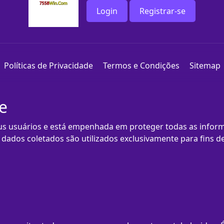
Login
Registrar-se
Políticas de Privacidade
Termos e Condições
Sitemap
de
eus usuários e está empenhada em proteger todas as infor
dados coletados são utilizados exclusivamente para fins d