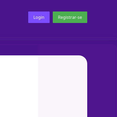
Login
Registrar-se