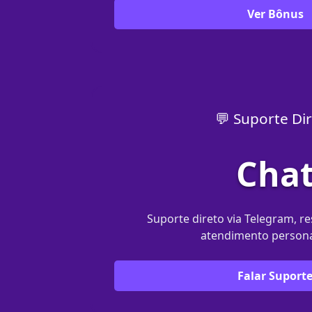
Ver Bônus
💬 Suporte Di
Cha
Suporte direto via Telegram, r
atendimento persona
Falar Suport