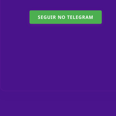
SEGUIR NO TELEGRAM