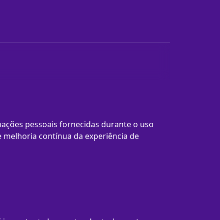
mações pessoais fornecidas durante o uso
e melhoria contínua da experiência de