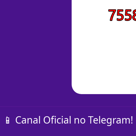
📱 Canal Oficial no Telegram!