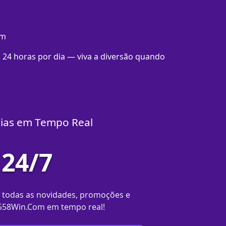
am
24 horas por dia — viva a diversão quando
cias em Tempo Real
24/7
e todas as novidades, promoções e
558Win.Com em tempo real!