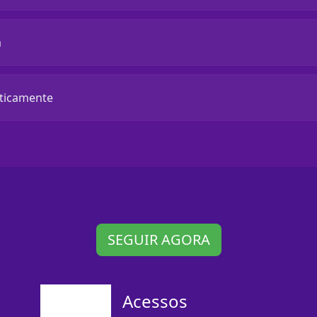
a
aticamente
SEGUIR AGORA
Acessos