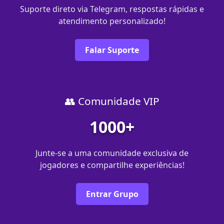
Suporte direto via Telegram, respostas rápidas e
atendimento personalizado!
Falar Suporte
👥 Comunidade VIP
1000+
Junte-se a uma comunidade exclusiva de
jogadores e compartilhe experiências!
Entrar Grupo