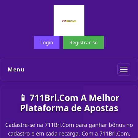
Login
Registrar-se
Menu
📱 711Brl.Com A Melhor
Plataforma de Apostas
Cadastre-se na 711Brl.Com para ganhar bônus no
cadastro e em cada recarga. Com a 711Brl.Com,