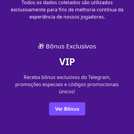
Todos os dados coletados são utilizados
exclusivamente para fins de melhoria contínua da
experiência de nossos jogadores.
🎁 Bônus Exclusivos
VIP
Receba bônus exclusivos do Telegram,
promoções especiais e códigos promocionais
únicos!
Ver Bônus