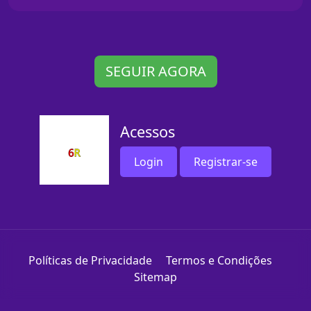
SEGUIR AGORA
Acessos
Login
Registrar-se
Políticas de Privacidade
Termos e Condições
Sitemap