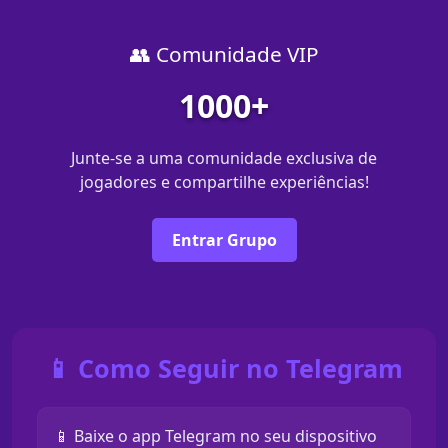
👥 Comunidade VIP
1000+
Junte-se a uma comunidade exclusiva de
jogadores e compartilhe experiências!
Entrar Grupo
📱 Como Seguir no Telegram
📱 Baixe o app Telegram no seu dispositivo