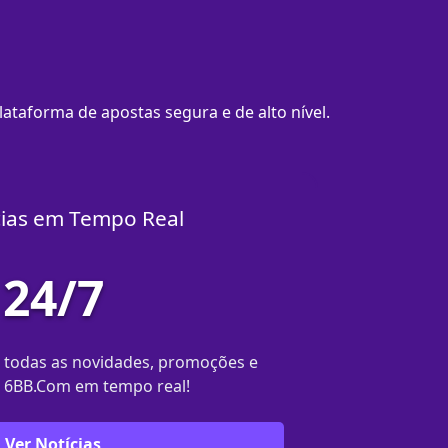
ataforma de apostas segura e de alto nível.
cias em Tempo Real
24/7
e todas as novidades, promoções e
 6BB.Com em tempo real!
Ver Notícias