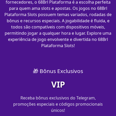
fornecedores, o 68Brl Plataforma é a escolha perfeita
para quem ama slots e apostas. Os jogos no 68Brl
Plataforma Slots possuem temas variados, rodadas de
bônus e recursos especiais. A jogabilidade é fluida, e
todos são compatíveis com dispositivos móveis,
permitindo jogar a qualquer hora e lugar. Explore uma
experiência de jogo envolvente e divertida no 68Brl
Plataforma Slots!
🎁 Bônus Exclusivos
VIP
Receba bônus exclusivos do Telegram,
promoções especiais e códigos promocionais
únicos!