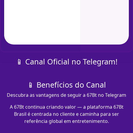
📱 Canal Oficial no Telegram!
📱 Benefícios do Canal
Descubra as vantagens de seguir a 67Bt no Telegram
A 67Bt continua criando valor — a plataforma 67Bt
Brasil é centrada no cliente e caminha para ser
referência global em entretenimento.