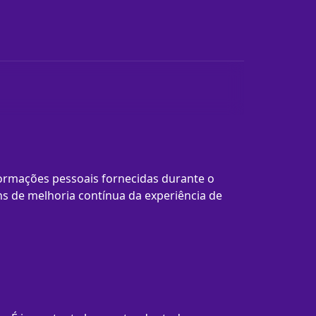
formações pessoais fornecidas durante o
ns de melhoria contínua da experiência de