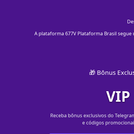
De
A plataforma 677V Plataforma Brasil segue
🎁 Bônus Exclu
VIP
Receba bônus exclusivos do Telegra
e códigos promocionai