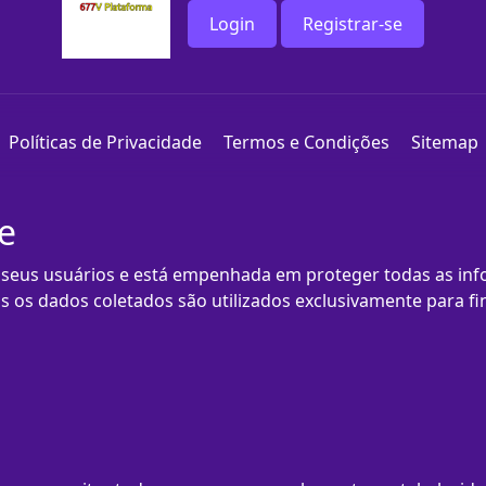
Login
Registrar-se
Políticas de Privacidade
Termos e Condições
Sitemap
de
e seus usuários e está empenhada em proteger todas as in
 os dados coletados são utilizados exclusivamente para fi