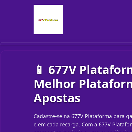
📱 677V Platafor
Melhor Platafor
Apostas
Cadastre-se na 677V Plataforma para g
e em cada recarga. Com a 677V Platafo