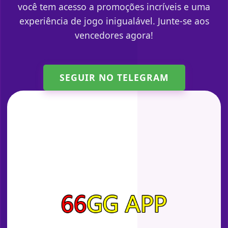
você tem acesso a promoções incríveis e uma
experiência de jogo inigualável. Junte-se aos
vencedores agora!
SEGUIR NO TELEGRAM