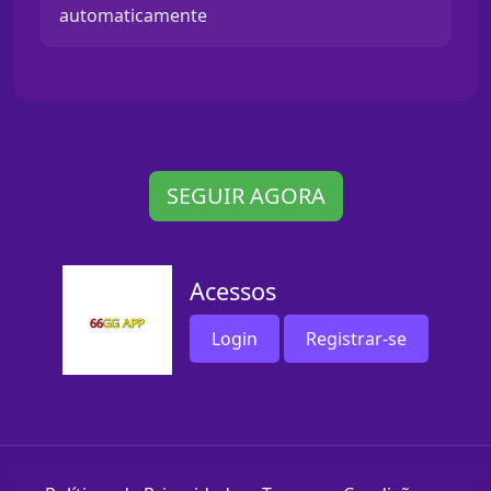
automaticamente
SEGUIR AGORA
Acessos
Login
Registrar-se