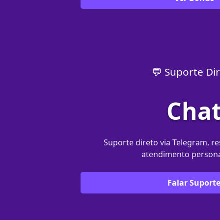
💬 Suporte Di
Cha
Suporte direto via Telegram, r
atendimento persona
Falar Suport