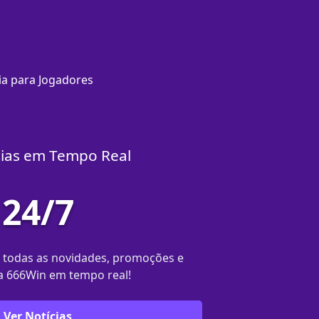
ia para Jogadores
cias em Tempo Real
24/7
e todas as novidades, promoções e
a 666Win em tempo real!
Ver Notícias