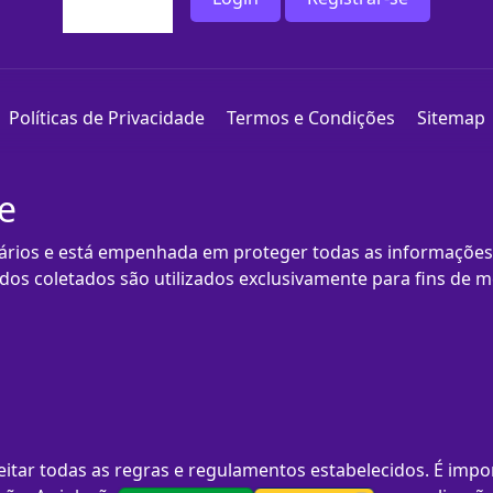
Políticas de Privacidade
Termos e Condições
Sitemap
de
uários e está empenhada em proteger todas as informações
os coletados são utilizados exclusivamente para fins de m
ar todas as regras e regulamentos estabelecidos. É impor