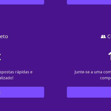
reto
👥 
t
espostas rápidas e
Junte-se a uma com
lizado!
compa
e