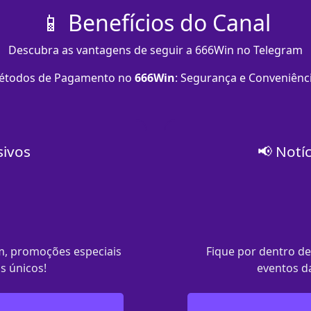
📱 Benefícios do Canal
Descubra as vantagens de seguir a 666Win no Telegram
Métodos de Pagamento no
666Win
: Segurança e Conveniênc
sivos
📢 Notí
m, promoções especiais
Fique por dentro d
s únicos!
eventos d