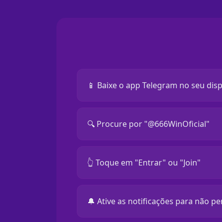
📱 Baixe o app Telegram no seu disp
🔍 Procure por "@666WinOficial"
👆 Toque em "Entrar" ou "Join"
🔔 Ative as notificações para não p