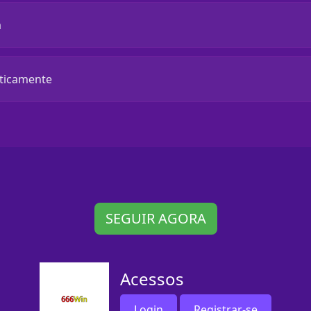
a
aticamente
SEGUIR AGORA
Acessos
Login
Registrar-se