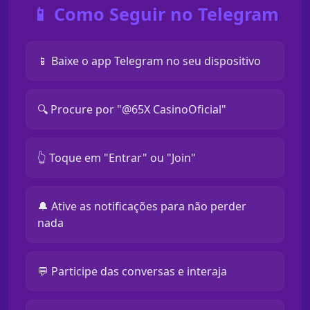
📱 Como Seguir no Telegram
📱 Baixe o app Telegram no seu dispositivo
🔍 Procure por "@65X CasinoOficial"
👆 Toque em "Entrar" ou "Join"
🔔 Ative as notificações para não perder
nada
💬 Participe das conversas e interaja