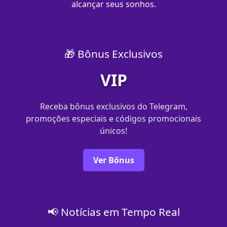
alcançar seus sonhos.
🎁 Bônus Exclusivos
VIP
Receba bônus exclusivos do Telegram,
promoções especiais e códigos promocionais
únicos!
Ver Bônus
📢 Notícias em Tempo Real