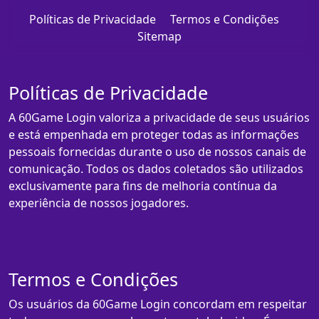
Políticas de Privacidade
Termos e Condições
Sitemap
Políticas de Privacidade
A 60Game Login valoriza a privacidade de seus usuários
e está empenhada em proteger todas as informações
pessoais fornecidas durante o uso de nossos canais de
comunicação. Todos os dados coletados são utilizados
exclusivamente para fins de melhoria contínua da
experiência de nossos jogadores.
Termos e Condições
Os usuários da 60Game Login concordam em respeitar