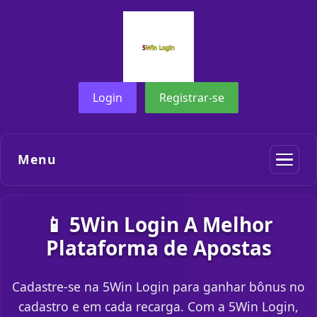
Login
Registrar-se
Menu
📱 5Win Login A Melhor
Plataforma de Apostas
Cadastre-se na 5Win Login para ganhar bônus no
cadastro e em cada recarga. Com a 5Win Login,