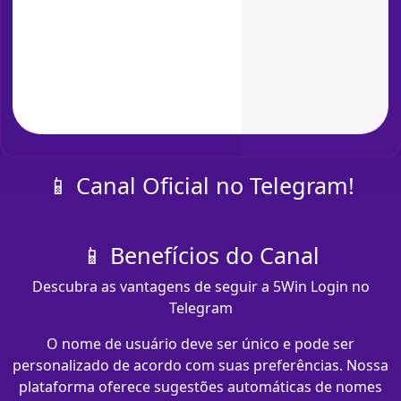
📱 Canal Oficial no Telegram!
📱 Benefícios do Canal
Descubra as vantagens de seguir a 5Win Login no
Telegram
O nome de usuário deve ser único e pode ser
personalizado de acordo com suas preferências. Nossa
plataforma oferece sugestões automáticas de nomes