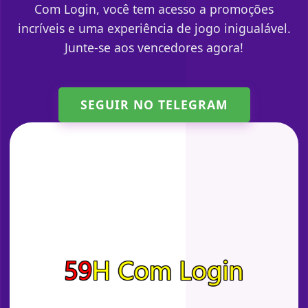
Com Login, você tem acesso a promoções
incríveis e uma experiência de jogo inigualável.
Junte-se aos vencedores agora!
SEGUIR NO TELEGRAM