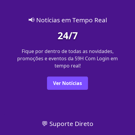
📢 Notícias em Tempo Real
24/7
Fique por dentro de todas as novidades,
promoções e eventos da 59H Com Login em
tempo real!
Ver Notícias
💬 Suporte Direto