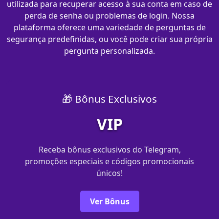
utilizada para recuperar acesso à sua conta em caso de
perda de senha ou problemas de login. Nossa
plataforma oferece uma variedade de perguntas de
segurança predefinidas, ou você pode criar sua própria
pergunta personalizada.
🎁 Bônus Exclusivos
VIP
Receba bônus exclusivos do Telegram,
promoções especiais e códigos promocionais
únicos!
Ver Bônus