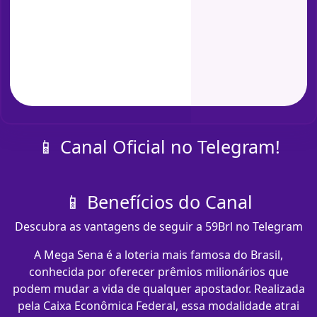
📱 Canal Oficial no Telegram!
📱 Benefícios do Canal
Descubra as vantagens de seguir a 59Brl no Telegram
A Mega Sena é a loteria mais famosa do Brasil,
conhecida por oferecer prêmios milionários que
podem mudar a vida de qualquer apostador. Realizada
pela Caixa Econômica Federal, essa modalidade atrai