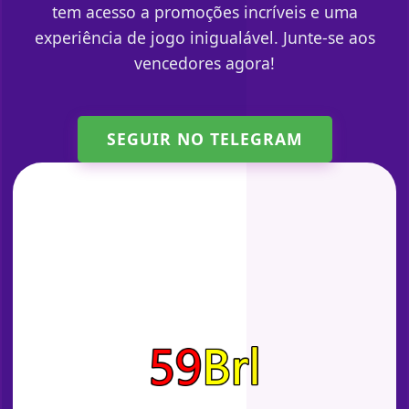
tem acesso a promoções incríveis e uma
experiência de jogo inigualável. Junte-se aos
vencedores agora!
SEGUIR NO TELEGRAM