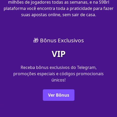
milhões de jogadores todas as semanas, e na 59Brl
plataforma você encontra toda a praticidade para fazer
suas apostas online, sem sair de casa.
🎁 Bônus Exclusivos
VIP
Receba bônus exclusivos do Telegram,
promoções especiais e códigos promocionais
únicos!
Ver Bônus