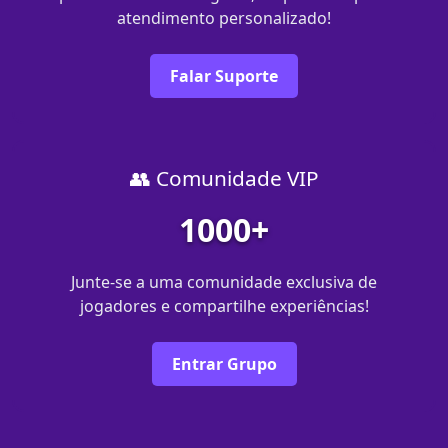
atendimento personalizado!
Falar Suporte
👥 Comunidade VIP
1000+
Junte-se a uma comunidade exclusiva de
jogadores e compartilhe experiências!
Entrar Grupo