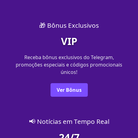
🎁 Bônus Exclusivos
VIP
Receba bônus exclusivos do Telegram,
promoções especiais e códigos promocionais
únicos!
Ver Bônus
📢 Notícias em Tempo Real
24/7