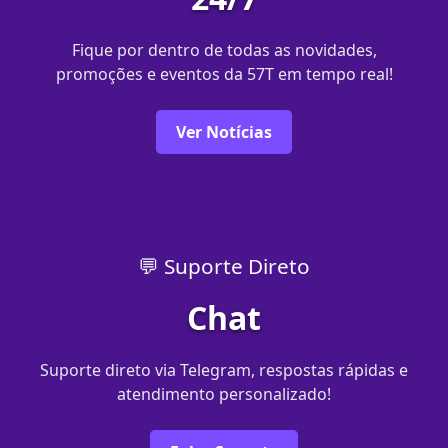
Fique por dentro de todas as novidades,
promoções e eventos da 57T em tempo real!
Ver Notícias
💬 Suporte Direto
Chat
Suporte direto via Telegram, respostas rápidas e
atendimento personalizado!