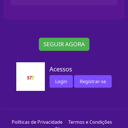
SEGUIR AGORA
Acessos
Login
Registrar-se
Políticas de Privacidade
Termos e Condições