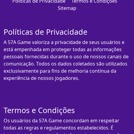
Políticas de Privacidade
Termos e Condições
Sitemap
Políticas de Privacidade
A 57A Game valoriza a privacidade de seus usuários e
está empenhada em proteger todas as informações
pessoais fornecidas durante o uso de nossos canais de
comunicação. Todos os dados coletados são utilizados
exclusivamente para fins de melhoria contínua da
experiência de nossos jogadores.
Termos e Condições
Os usuários da 57A Game concordam em respeitar
todas as regras e regulamentos estabelecidos. É