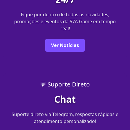
Fique por dentro de todas as novidades,
promoções e eventos da 57A Game em tempo
real!
Ver Notícias
💬 Suporte Direto
Chat
Suporte direto via Telegram, respostas rápidas e
atendimento personalizado!