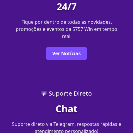
24/7
Fique por dentro de todas as novidades,
promoções e eventos da 5757 Win em tempo
real!
Ver Notícias
💬 Suporte Direto
Chat
Suporte direto via Telegram, respostas rápidas e
atendimento personalizado!