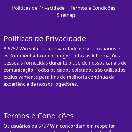
Políticas de Privacidade
Termos e Condições
Sitemap
Políticas de Privacidade
A 5757 Win valoriza a privacidade de seus usuários e
está empenhada em proteger todas as informações
pessoais fornecidas durante o uso de nossos canais de
comunicação. Todos os dados coletados são utilizados
exclusivamente para fins de melhoria contínua da
experiência de nossos jogadores.
Termos e Condições
Os usuários da 5757 Win concordam em respeitar