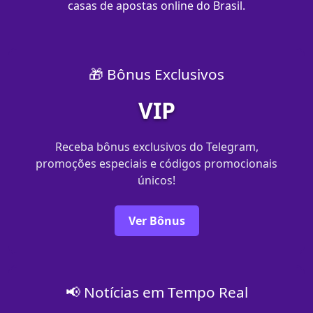
casas de apostas online do Brasil.
🎁 Bônus Exclusivos
VIP
Receba bônus exclusivos do Telegram,
promoções especiais e códigos promocionais
únicos!
Ver Bônus
📢 Notícias em Tempo Real