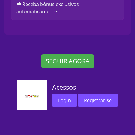
🎁 Receba bônus exclusivos
automaticamente
SEGUIR AGORA
Acessos
Login
Registrar-se