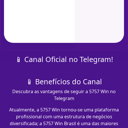
📱 Canal Oficial no Telegram!
📱 Benefícios do Canal
Descubra as vantagens de seguir a 5757 Win no
Telegram
Atualmente, a 5757 Win tornou-se uma plataforma
profissional com uma estrutura de negócios
diversificada; a 5757 Win Brasil é uma das maiores