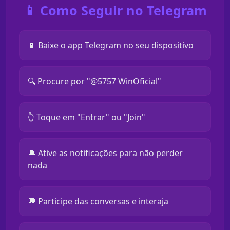
📱 Como Seguir no Telegram
📱 Baixe o app Telegram no seu dispositivo
🔍 Procure por "@5757 WinOficial"
👆 Toque em "Entrar" ou "Join"
🔔 Ative as notificações para não perder
nada
💬 Participe das conversas e interaja