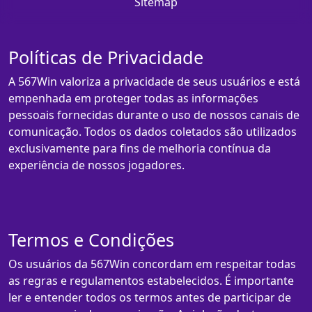
Sitemap
Políticas de Privacidade
A 567Win valoriza a privacidade de seus usuários e está
empenhada em proteger todas as informações
pessoais fornecidas durante o uso de nossos canais de
comunicação. Todos os dados coletados são utilizados
exclusivamente para fins de melhoria contínua da
experiência de nossos jogadores.
Termos e Condições
Os usuários da 567Win concordam em respeitar todas
as regras e regulamentos estabelecidos. É importante
ler e entender todos os termos antes de participar de