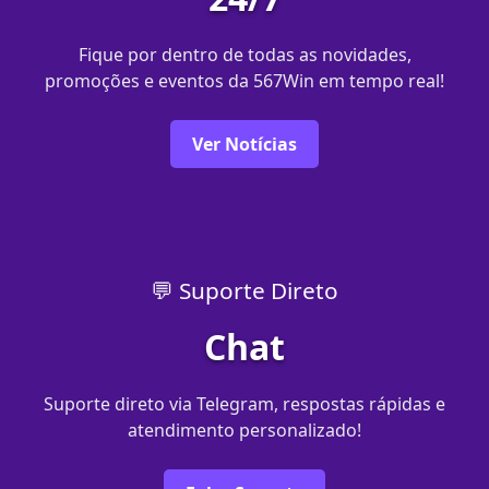
Fique por dentro de todas as novidades,
promoções e eventos da 567Win em tempo real!
Ver Notícias
💬 Suporte Direto
Chat
Suporte direto via Telegram, respostas rápidas e
atendimento personalizado!