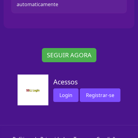
automaticamente
SEGUIR AGORA
Acessos
Login
Registrar-se