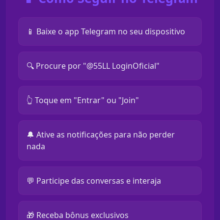
📱 Baixe o app Telegram no seu dispositivo
🔍 Procure por "@55LL LoginOficial"
👆 Toque em "Entrar" ou "Join"
🔔 Ative as notificações para não perder
nada
💬 Participe das conversas e interaja
🎁 Receba bônus exclusivos