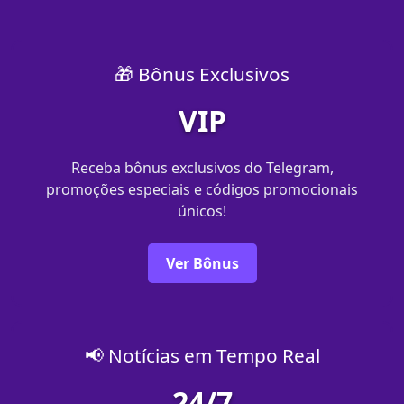
🎁 Bônus Exclusivos
VIP
Receba bônus exclusivos do Telegram,
promoções especiais e códigos promocionais
únicos!
Ver Bônus
📢 Notícias em Tempo Real
24/7