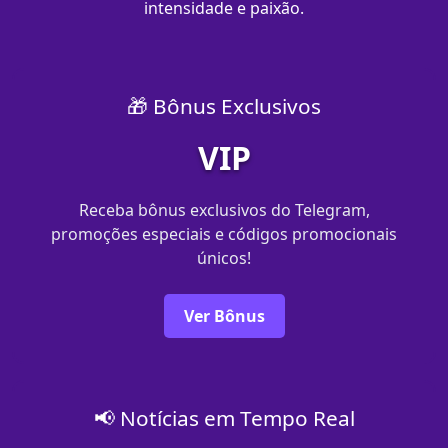
intensidade e paixão.
🎁 Bônus Exclusivos
VIP
Receba bônus exclusivos do Telegram,
promoções especiais e códigos promocionais
únicos!
Ver Bônus
📢 Notícias em Tempo Real