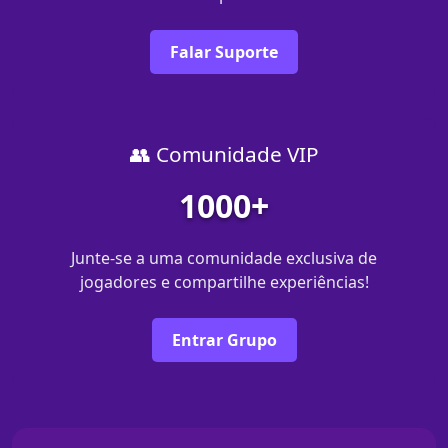
Falar Suporte
👥 Comunidade VIP
1000+
Junte-se a uma comunidade exclusiva de
jogadores e compartilhe experiências!
Entrar Grupo