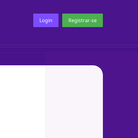
Login
Registrar-se