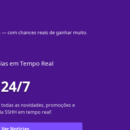
os — com chances reais de ganhar muito.
cias em Tempo Real
24/7
e todas as novidades, promoções e
da 55HH em tempo real!
Ver Notícias