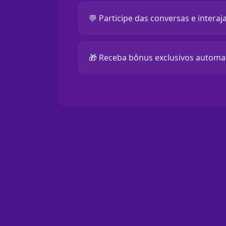
💬 Participe das conversas e interaj
🎁 Receba bônus exclusivos autom