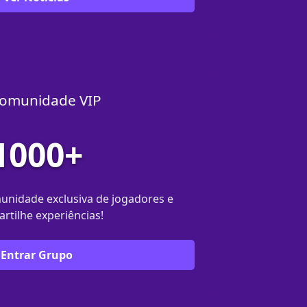
Comunidade VIP
1000+
unidade exclusiva de jogadores e
rtilhe experiências!
Entrar Grupo