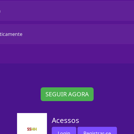
a
aticamente
SEGUIR AGORA
Acessos
Login
Registrar-se