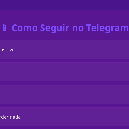
📱 Como Seguir no Telegram
ositivo
erder nada