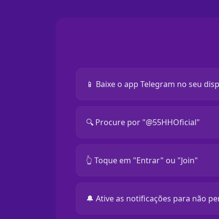
📱 Baixe o app Telegram no seu disp
🔍 Procure por "@55HHOficial"
👆 Toque em "Entrar" ou "Join"
🔔 Ative as notificações para não p