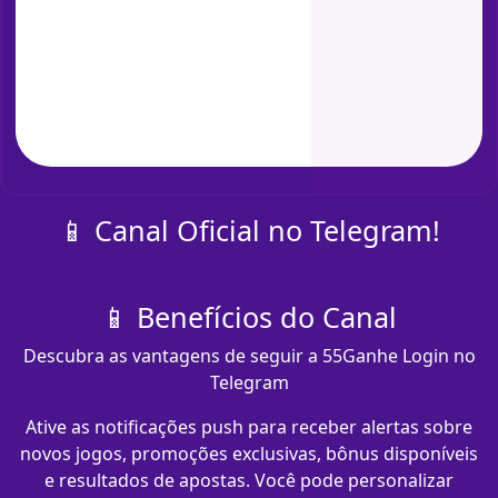
📱 Canal Oficial no Telegram!
📱 Benefícios do Canal
Descubra as vantagens de seguir a 55Ganhe Login no
Telegram
Ative as notificações push para receber alertas sobre
novos jogos, promoções exclusivas, bônus disponíveis
e resultados de apostas. Você pode personalizar