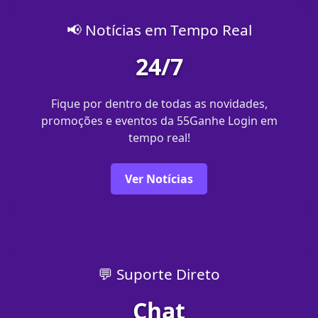
📢 Notícias em Tempo Real
24/7
Fique por dentro de todas as novidades,
promoções e eventos da 55Ganhe Login em
tempo real!
Ver Notícias
💬 Suporte Direto
Chat