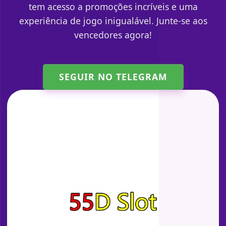
tem acesso a promoções incríveis e uma
experiência de jogo inigualável. Junte-se aos
vencedores agora!
SEGUIR NO TELEGRAM