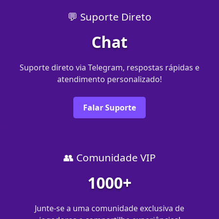
💬 Suporte Direto
Chat
Suporte direto via Telegram, respostas rápidas e
atendimento personalizado!
Falar Suporte
👥 Comunidade VIP
1000+
Junte-se a uma comunidade exclusiva de