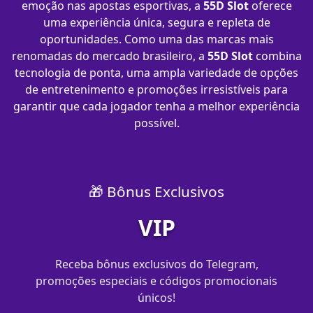
emoção nas apostas esportivas, a
55D Slot
oferece
uma experiência única, segura e repleta de
oportunidades. Como uma das marcas mais
renomadas do mercado brasileiro, a
55D Slot
combina
tecnologia de ponta, uma ampla variedade de opções
de entretenimento e promoções irresistíveis para
garantir que cada jogador tenha a melhor experiência
possível.
🎁 Bônus Exclusivos
VIP
Receba bônus exclusivos do Telegram,
promoções especiais e códigos promocionais
únicos!