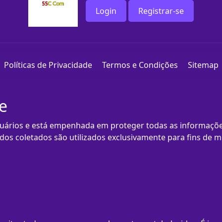
Login
Registrar-se
Políticas de Privacidade
Termos e Condições
Sitemap
de
usuários e está empenhada em proteger todas as informaçõe
os coletados são utilizados exclusivamente para fins de m