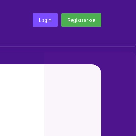
Login
Registrar-se