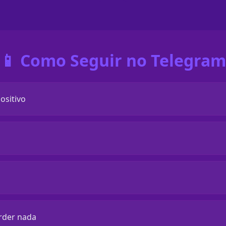
📱 Como Seguir no Telegram
ositivo
erder nada