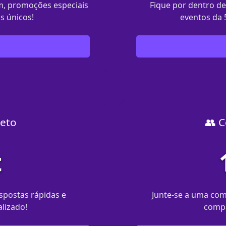
m, promoções especiais
Fique por dentro d
s únicos!
eventos da 
reto
👥 
t
espostas rápidas e
Junte-se a uma com
lizado!
compa