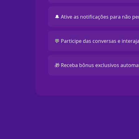
🔔 Ative as notificações para não p
💬 Participe das conversas e interaj
🎁 Receba bônus exclusivos autom