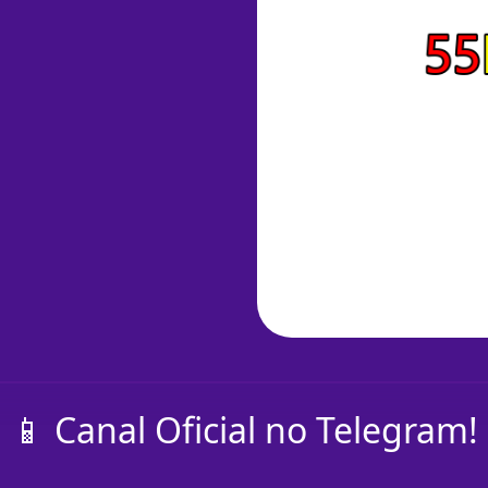
📱 Canal Oficial no Telegram!