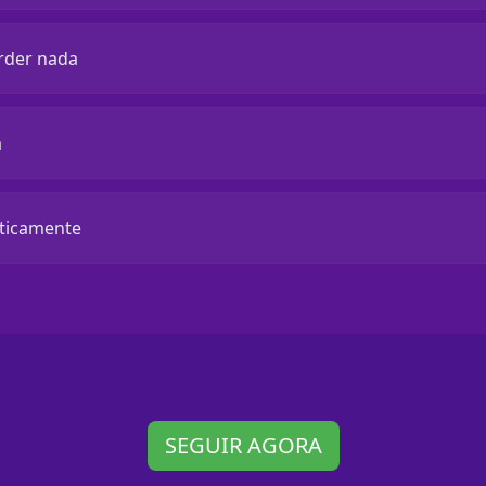
erder nada
a
aticamente
SEGUIR AGORA