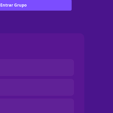
Entrar Grupo