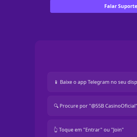
Falar Suport
📱 Baixe o app Telegram no seu disp
🔍 Procure por "@55B CasinoOficial
👆 Toque em "Entrar" ou "Join"