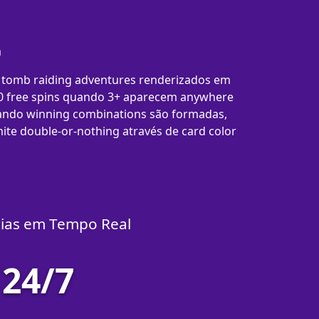
m
de tomb raiding adventures renderizados em
 10 free spins quando 3+ aparecem anywhere
quando winning combinations são formadas,
te double-or-nothing através de card color
cias em Tempo Real
24/7