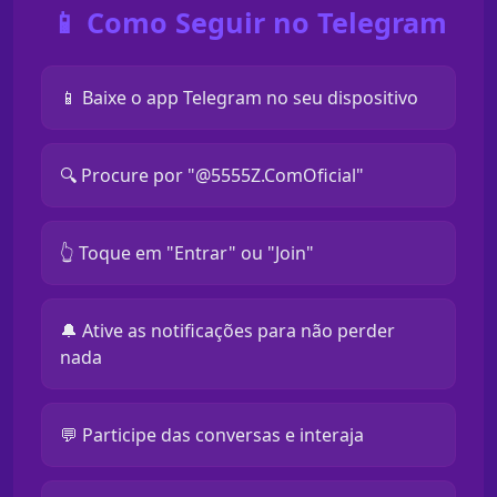
📱 Como Seguir no Telegram
📱 Baixe o app Telegram no seu dispositivo
🔍 Procure por "@5555Z.ComOficial"
👆 Toque em "Entrar" ou "Join"
🔔 Ative as notificações para não perder
nada
💬 Participe das conversas e interaja