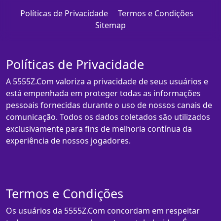
Políticas de Privacidade
Termos e Condições
Sitemap
Políticas de Privacidade
A 5555Z.Com valoriza a privacidade de seus usuários e
está empenhada em proteger todas as informações
pessoais fornecidas durante o uso de nossos canais de
comunicação. Todos os dados coletados são utilizados
exclusivamente para fins de melhoria contínua da
experiência de nossos jogadores.
Termos e Condições
Os usuários da 5555Z.Com concordam em respeitar