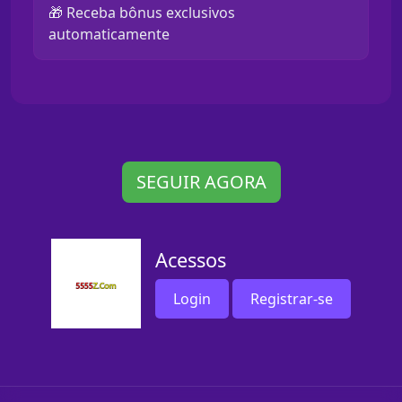
🎁 Receba bônus exclusivos
automaticamente
SEGUIR AGORA
Acessos
Login
Registrar-se