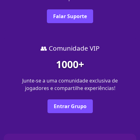
Falar Suporte
👥 Comunidade VIP
1000+
Junte-se a uma comunidade exclusiva de
jogadores e compartilhe experiências!
Entrar Grupo