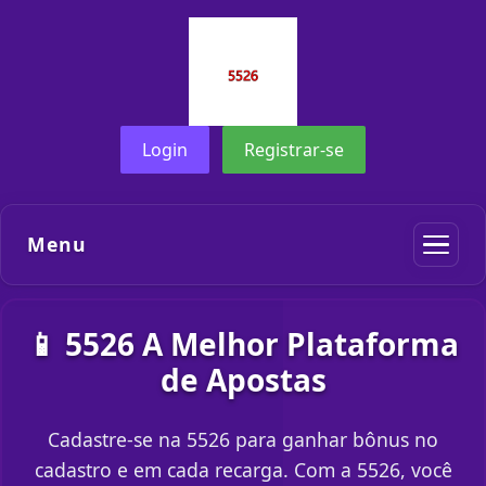
Login
Registrar-se
Menu
📱 5526 A Melhor Plataforma
de Apostas
Cadastre-se na 5526 para ganhar bônus no
cadastro e em cada recarga. Com a 5526, você