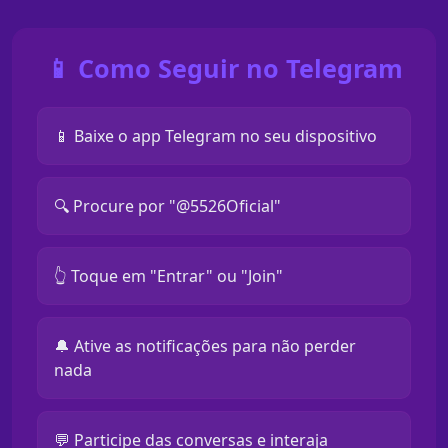
📱 Como Seguir no Telegram
📱 Baixe o app Telegram no seu dispositivo
🔍 Procure por "@5526Oficial"
👆 Toque em "Entrar" ou "Join"
🔔 Ative as notificações para não perder
nada
💬 Participe das conversas e interaja