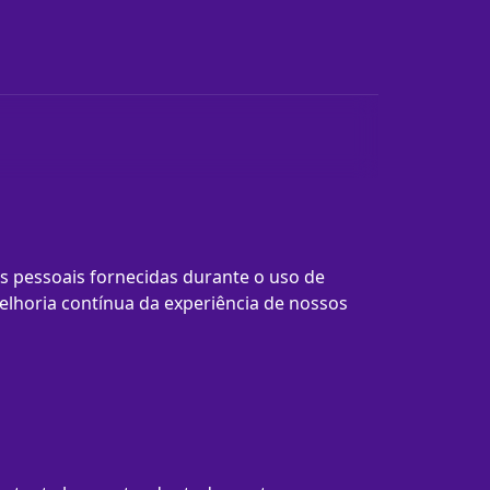
s pessoais fornecidas durante o uso de
elhoria contínua da experiência de nossos