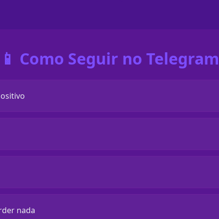
📱 Como Seguir no Telegram
ositivo
erder nada