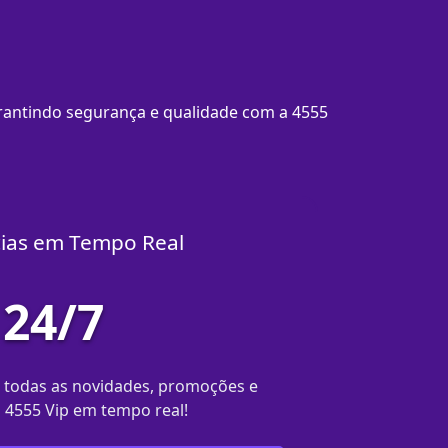
arantindo segurança e qualidade com a 4555
cias em Tempo Real
24/7
e todas as novidades, promoções e
 4555 Vip em tempo real!