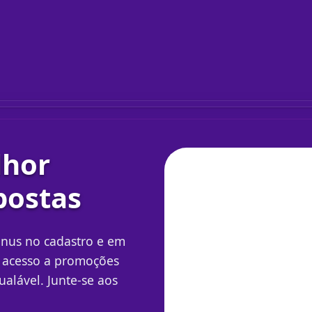
lhor
postas
ônus no cadastro e em
m acesso a promoções
ualável. Junte-se aos