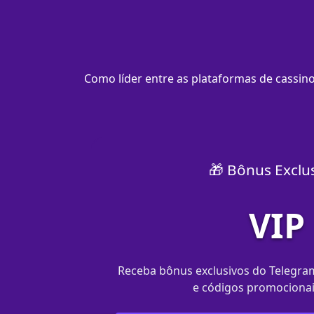
Como líder entre as plataformas de cassin
🎁 Bônus Exclu
VIP
Receba bônus exclusivos do Telegra
e códigos promocionai