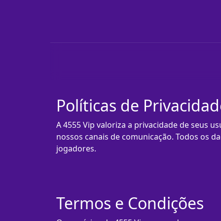
Políticas de Privacida
A 4555 Vip valoriza a privacidade de seus 
nossos canais de comunicação. Todos os dad
jogadores.
Termos e Condições