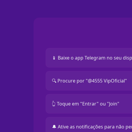
📱 Baixe o app Telegram no seu disp
🔍 Procure por "@4555 VipOficial"
👆 Toque em "Entrar" ou "Join"
🔔 Ative as notificações para não p