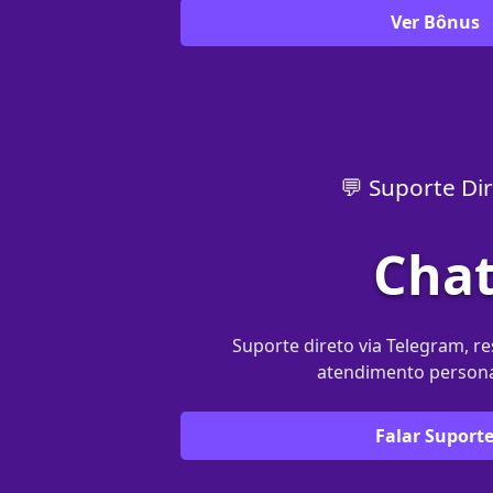
Ver Bônus
💬 Suporte Di
Cha
Suporte direto via Telegram, r
atendimento persona
Falar Suport