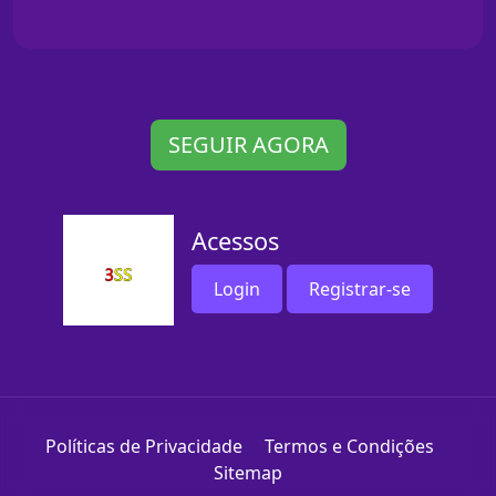
SEGUIR AGORA
Acessos
Login
Registrar-se
Políticas de Privacidade
Termos e Condições
Sitemap