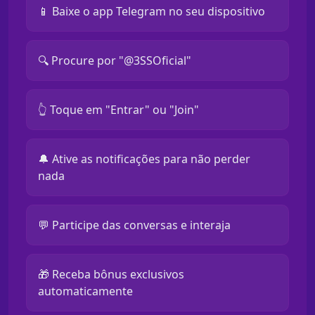
📱 Baixe o app Telegram no seu dispositivo
🔍 Procure por "@3SSOficial"
👆 Toque em "Entrar" ou "Join"
🔔 Ative as notificações para não perder
nada
💬 Participe das conversas e interaja
🎁 Receba bônus exclusivos
automaticamente