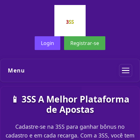
Login
Registrar-se
Menu
📱 3SS A Melhor Plataforma
de Apostas
Cadastre-se na 3SS para ganhar bônus no
cadastro e em cada recarga. Com a 3SS, você tem