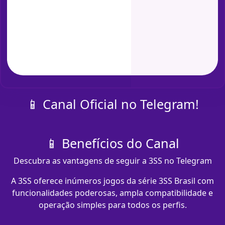
📱 Canal Oficial no Telegram!
📱 Benefícios do Canal
Descubra as vantagens de seguir a 3SS no Telegram
A 3SS oferece inúmeros jogos da série 3SS Brasil com
funcionalidades poderosas, ampla compatibilidade e
operação simples para todos os perfis.