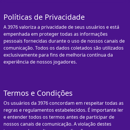
Políticas de Privacidade
A 3976 valoriza a privacidade de seus usuários e está
empenhada em proteger todas as informações
pessoais fornecidas durante o uso de nossos canais de
comunicação. Todos os dados coletados são utilizados
exclusivamente para fins de melhoria contínua da
experiência de nossos jogadores.
Termos e Condições
Os usuários da 3976 concordam em respeitar todas as
regras e regulamentos estabelecidos. É importante ler
e entender todos os termos antes de participar de
nossos canais de comunicação. A violação destes