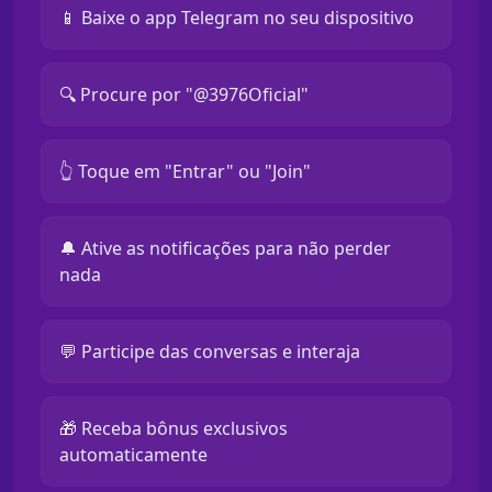
📱 Baixe o app Telegram no seu dispositivo
🔍 Procure por "@3976Oficial"
👆 Toque em "Entrar" ou "Join"
🔔 Ative as notificações para não perder
nada
💬 Participe das conversas e interaja
🎁 Receba bônus exclusivos
automaticamente