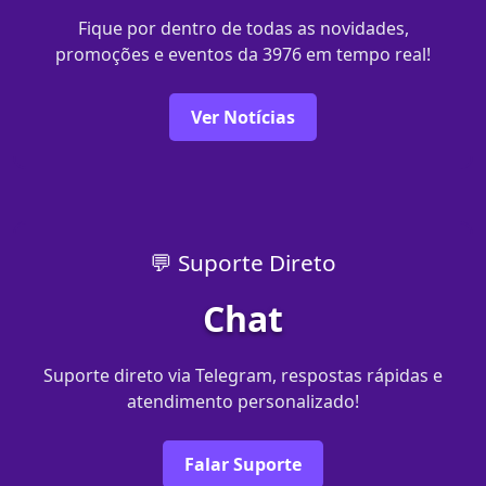
Fique por dentro de todas as novidades,
promoções e eventos da 3976 em tempo real!
Ver Notícias
💬 Suporte Direto
Chat
Suporte direto via Telegram, respostas rápidas e
atendimento personalizado!
Falar Suporte