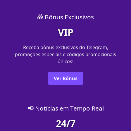
🎁 Bônus Exclusivos
VIP
Receba bônus exclusivos do Telegram,
promoções especiais e códigos promocionais
únicos!
Ver Bônus
📢 Notícias em Tempo Real
24/7