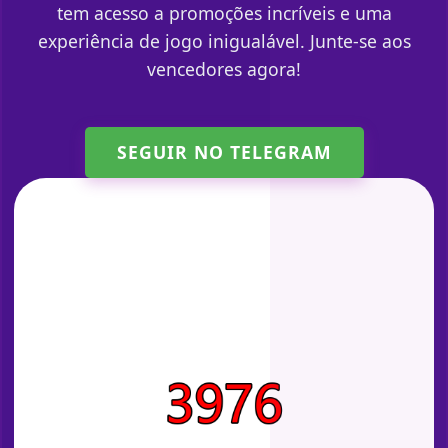
tem acesso a promoções incríveis e uma
experiência de jogo inigualável. Junte-se aos
vencedores agora!
SEGUIR NO TELEGRAM