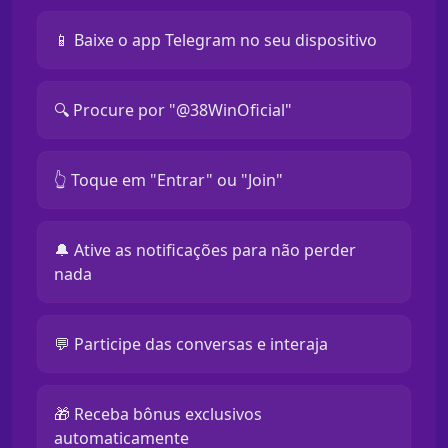
📱 Baixe o app Telegram no seu dispositivo
🔍 Procure por "@38WinOficial"
👆 Toque em "Entrar" ou "Join"
🔔 Ative as notificações para não perder
nada
💬 Participe das conversas e interaja
🎁 Receba bônus exclusivos
automaticamente