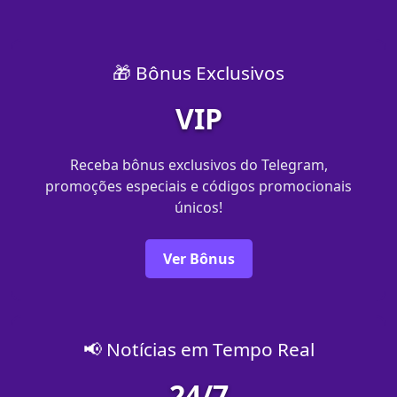
🎁 Bônus Exclusivos
VIP
Receba bônus exclusivos do Telegram,
promoções especiais e códigos promocionais
únicos!
Ver Bônus
📢 Notícias em Tempo Real
24/7