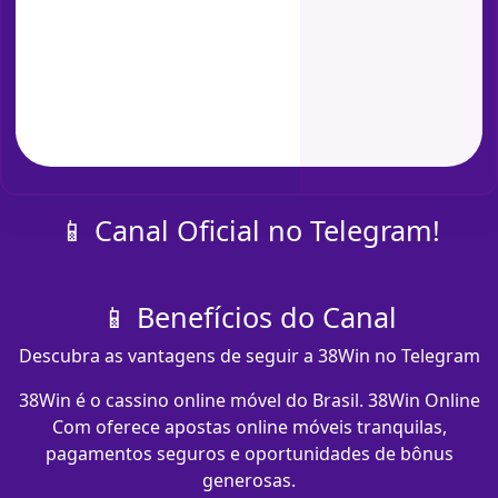
📱 Canal Oficial no Telegram!
📱 Benefícios do Canal
Descubra as vantagens de seguir a 38Win no Telegram
38Win é o cassino online móvel do Brasil. 38Win Online
Com oferece apostas online móveis tranquilas,
pagamentos seguros e oportunidades de bônus
generosas.