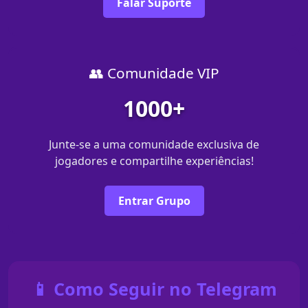
Falar Suporte
👥 Comunidade VIP
1000+
Junte-se a uma comunidade exclusiva de
jogadores e compartilhe experiências!
Entrar Grupo
📱 Como Seguir no Telegram