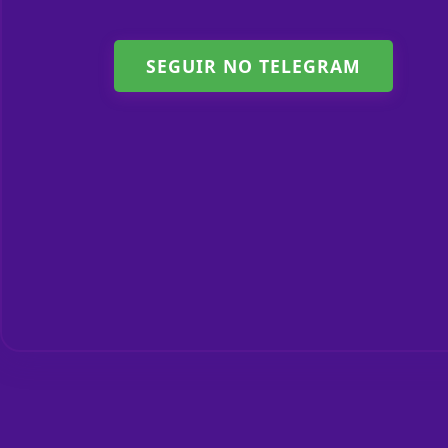
SEGUIR NO TELEGRAM