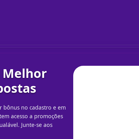
 Melhor
postas
r bônus no cadastro e em
 tem acesso a promoções
ualável. Junte-se aos