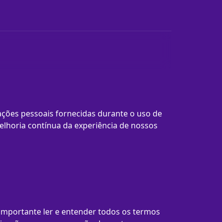
ções pessoais fornecidas durante o uso de
elhoria contínua da experiência de nossos
importante ler e entender todos os termos