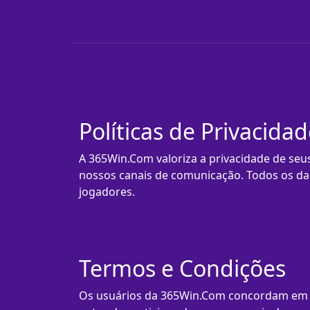
Políticas de Privacida
A 365Win.Com valoriza a privacidade de se
nossos canais de comunicação. Todos os dad
jogadores.
Termos e Condições
Os usuários da 365Win.Com concordam em re