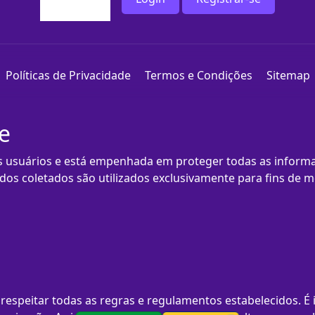
Políticas de Privacidade
Termos e Condições
Sitemap
de
us usuários e está empenhada em proteger todas as informa
os coletados são utilizados exclusivamente para fins de m
speitar todas as regras e regulamentos estabelecidos. É 