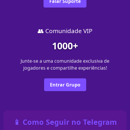
Falar Suporte
👥 Comunidade VIP
1000+
Junte-se a uma comunidade exclusiva de
jogadores e compartilhe experiências!
Entrar Grupo
📱 Como Seguir no Telegram