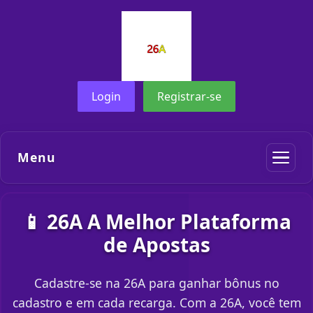
Login
Registrar-se
Menu
📱 26A A Melhor Plataforma
de Apostas
Cadastre-se na 26A para ganhar bônus no
cadastro e em cada recarga. Com a 26A, você tem